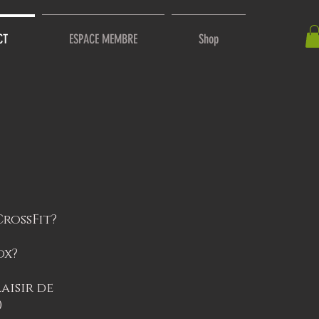
CT
ESPACE MEMBRE
Shop
CrossFit?
ox?
aisir de
)