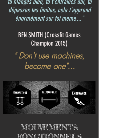
tu manges bien, tu t'entraines dur, tu
dépasses tes limites, cela t'apprend
énormément sur toi meme,..."
BEN SMITH (Crossfit Games
Champion 2015)
" Don't use machines,
become one"...
MOUVEMENTS
FONCTIONNELS