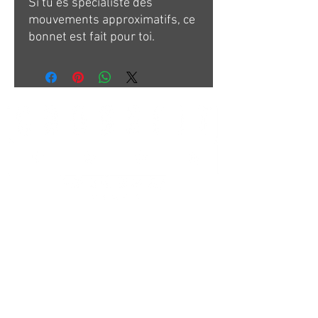
Si tu es spécialiste des
mouvements approximatifs, ce
bonnet est fait pour toi.
Au moins tu es clair avec toi
même !!!
Très utiles également pour les
juges lors de compétitions ou à
offrir aux « Croque Rep » de ta
box .
CROSSFIT GIGEAN
1 ALLEE GUSTAVE EIFFEL
34770 GIGEAN
Contact:
crossfitgigean@gmail.com